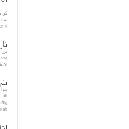
تعلم 00
ستسا
كاشف ا
تأر
اكتشا
بني
الأس
Minelab 
اخت