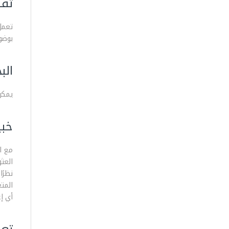
تقنية -PI
بوضو
الب
يمكن
خب
مع ا
نظرًا
المت
أي إ