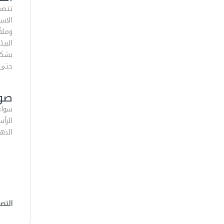
الاس
بشكل
حتى عمق 1 
صو
سواء
الذهب
التص