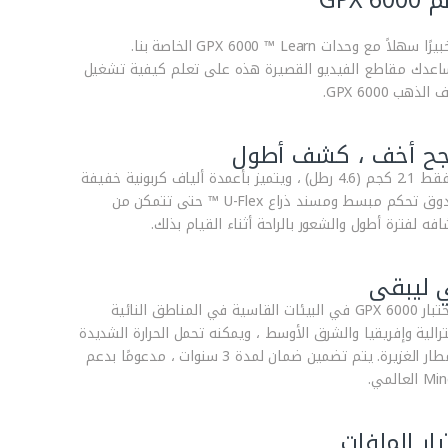
GPX 60
كن خبيرًا سهلاً مع وحدات GPX 6000 ™ Learn الخاصة بنا.
عدك مقاطع الفيديو القصيرة هذه على تعلم كيفية تشغيل
لذهب GPX 6000.
جح أخف ، كشف أطول
يزن فقط 2.1 كجم (4.6 رطل) ، ويتميز بأعمدة ألياف كربونية خفيفة
وصندوق تحكم مبسط ومسند ذراع U-Flex ™ حتى تتمكن من
فه لفترة أطول والشعور بالراحة أثناء القيام بذلك.
 ليبقى
تم اختبار GPX 6000 في البيئات القاسية في المناطق النائية
ترالية وإفريقيا والشرق الأوسط ، ويمكنه تحمل الحرارة الشديدة
والأمطار الغزيرة. يتم تضمين ضمان لمدة 3 سنوات ، مدعومًا بدعم
العالمي.
يار الملفات