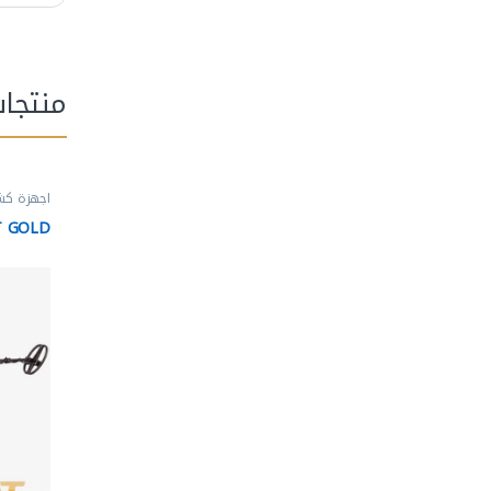
منتجا
اجهزة كش
T GOLD