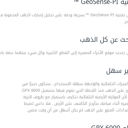
GeoSense ™
تعمل تقنية GeoSense-PI ™ بسرعة ودقة على تحليل إشارات الذهب
ح.
حث عن كل الذهب
 تحديد موقع الأجزاء الصغيرة إلى القطع الكبيرة وكل شيء بينهما بدقة با
ير سهل
لميزات التلقائية والواجهة سهلة الاستخدام ، ستكون خبيرًا في
العثور على الذهب منذ اللحظة التي تقوم فيها بتشغيل GPX 6000.
 لأن الموازنة الأرضية التلقائية تتكيف باستمرار مع ظروف التربة
غيرة أثناء قيامك بتأرجح الكاشف على الأرض ، فلا داعي لضبط
عدادات. العثور على الذهب لم يكن أسهل من أي وقت مضى.