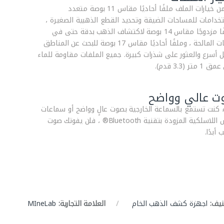
تتضمن خيارات الملف ملفًا أحاديًا مقاس 11 بوصة متعدد
تخدامات للمساحات الضيقة وتحديد القطع الذهبية الصغيرة ،
وملفًا مزدوجًا مقاس 14 بوصة لاكتشاف الذهب بدقة حتى في
البيئات المالحة ، وملفًا أحاديًا مقاس 17 بوصة للبحث عن المناطق
 أسرع والعثور على شذرات كبيرة. جميع الملفات مقاومة للماء
متر (3.3 قدم).
ت عالي وواضح
 كنت تستمع بالسماعة الخارجية بصوت عالٍ وواضح أو سماعات
الرأس اللاسلكية المزودة بتقنية Bluetooth® ، فلن يفوتك صوت
 أبدًا.
نيف:
اجهزة كشف الذهب الخام
العلامة التجارية:
MIneLab